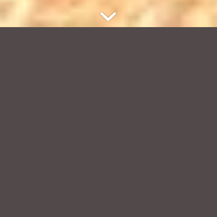
VORGESTELLT
Ausstellung neuer Mitglieder im
Westdeutschen Künstlerbund
NoCube, Münster, 30. Mai bis 28. Juni 2026
Kathrin Edwards (Düsseldorf), Till Hausmann (Düsseldorf),
Claudia Seibert (Münster)